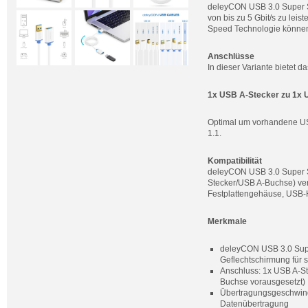
deleyCON USB 3.0 Super S
von bis zu 5 Gbit/s zu lei
Speed Technologie können 
Anschlüsse
In dieser Variante bietet
1x USB A-Stecker zu 1x
Optimal um vorhandene US
1.1.
Kompatibilität
deleyCON USB 3.0 Super Sp
Stecker/USB A-Buchse) ver
Festplattengehäuse, USB-
Merkmale
deleyCON USB 3.0 Supe
Geflechtschirmung für 
Anschluss: 1x USB A-St
Buchse vorausgesetzt)
Übertragungsgeschwindig
Datenübertragung