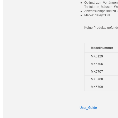
Optimal zum Verlängern
Tastaturen, Mäusen, 
Abwärtskompatibel zu 
Marke: deleyCON
Keine Produkte gefund
Modellnummer
MK6129
MK5706
MK5707
MK5708
MK5709
User_Guide