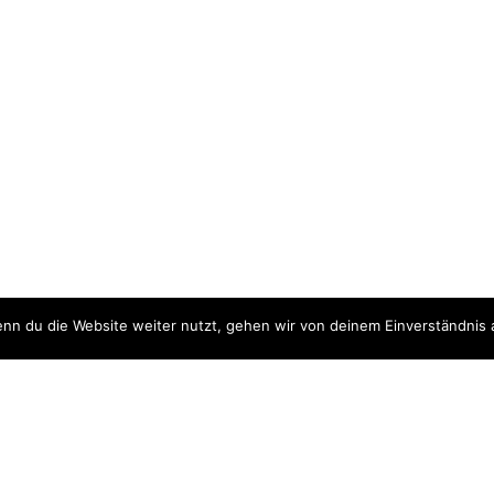
nn du die Website weiter nutzt, gehen wir von deinem Einverständnis 
ite
Downloads
quellen
Datenschutzerklärung