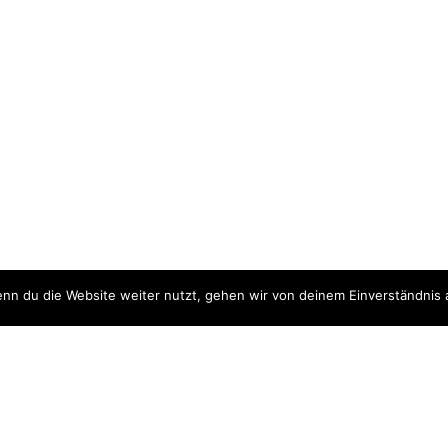
nn du die Website weiter nutzt, gehen wir von deinem Einverständnis 
ite
Downloads
quellen
Datenschutzerklärung