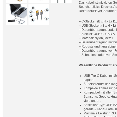
Das Kabel ist mit vielen G
Speichersticks, Drucker, A
Rekorder/Player, Soundba
– C-Stecker: (B x H x L) 1
– USB-Stecker: (B x H x L
– Datenübertragungsrate: b
– Stecker: USB-C, USB-A
– Material: Nylon, Metall
– Datenübertragung mit bis
– Robuste und langlebige 
– Datenübertragung von F
– Schnelles Laden von Sm
Wesentliche Produktmer
USB Typ-C Kabel mit Sc
Laptop
Äußerst robust und lang
Kompakte Abmessungen:
Kompatibel mit allen S
Samsung, Google, Huawe
viele andere
Anschluss-Typ: USB // A
gerade // Kabel-Form: r
Maximale Leistung: 3 A