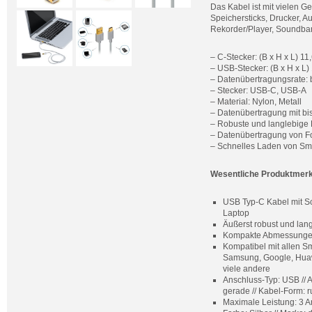
Das Kabel ist mit vielen G
Speichersticks, Drucker, A
Rekorder/Player, Soundba
– C-Stecker: (B x H x L) 1
– USB-Stecker: (B x H x L
– Datenübertragungsrate: b
– Stecker: USB-C, USB-A
– Material: Nylon, Metall
– Datenübertragung mit bis
– Robuste und langlebige 
– Datenübertragung von F
– Schnelles Laden von Sm
Wesentliche Produktmer
USB Typ-C Kabel mit Sc
Laptop
Äußerst robust und lang
Kompakte Abmessungen:
Kompatibel mit allen S
Samsung, Google, Huawe
viele andere
Anschluss-Typ: USB // A
gerade // Kabel-Form: r
Maximale Leistung: 3 A