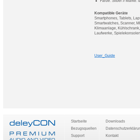
Farbe: Silber // Marke
Kompatible Geräte
Smartphones, Tablets, Lapt
Smartwatches, Scanner, MP
Klimaanlage, Kühlschrank
Laufwerke, Spielekonsolen
User_Guide
Startseite
Downloads
Bezugsquellen
Datenschutzerkläru
Support
Kontakt