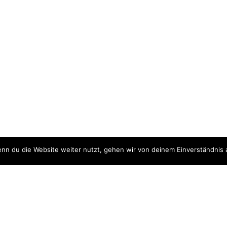
nn du die Website weiter nutzt, gehen wir von deinem Einverständnis 
ite
Downloads
quellen
Datenschutzerklärung