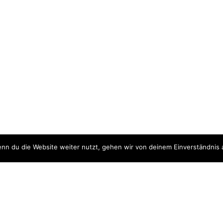
nn du die Website weiter nutzt, gehen wir von deinem Einverständnis 
ite
Downloads
quellen
Datenschutzerklärung