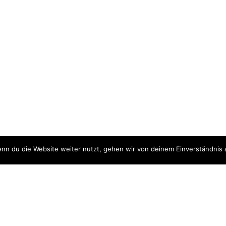
nn du die Website weiter nutzt, gehen wir von deinem Einverständnis 
ite
Downloads
quellen
Datenschutzerklärung